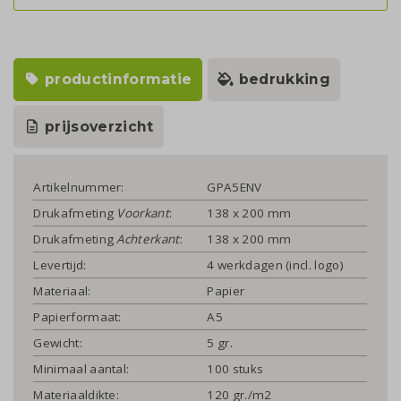
productinformatie
bedrukking
prijsoverzicht
Artikelnummer:
GPA5ENV
Drukafmeting
Voorkant
:
138 x 200 mm
Drukafmeting
Achterkant
:
138 x 200 mm
Levertijd:
4 werkdagen (incl. logo)
Materiaal:
Papier
Papierformaat:
A5
Gewicht:
5 gr.
Minimaal aantal:
100 stuks
Materiaaldikte:
120 gr./m2