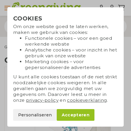
COOKIES
Om onze website goed te laten werken,
maken we gebruik van cookies:
Functionele cookies – voor een goed
werkende website
Groeipapier
Groeipapier kaarten
Groeipapier kaart A5
Analytische cookies – voor inzicht in het
gebruik van onze website
Groeipapier kaart A5
Marketing cookies – voor
gepersonaliseerde advertenties
U kunt alle cookies toestaan of de niet strikt
noodzakelijke cookies weigeren. In alle
gevallen gaan we zorgvuldig met uw
gegevens om. Daarover leest u meer in
onze
privacy-policy
en
cookieverklaring
.
Personaliseren
Accepteren