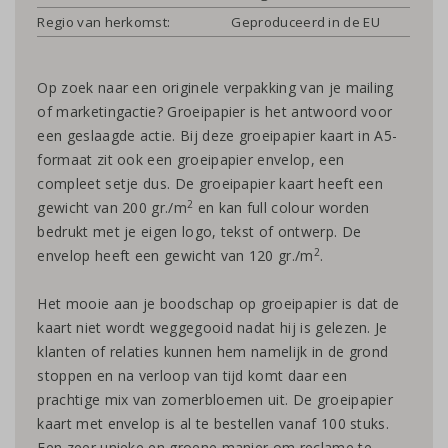
Regio van herkomst:
Geproduceerd in de EU
Op zoek naar een originele verpakking van je mailing
of marketingactie? Groeipapier is het antwoord voor
een geslaagde actie. Bij deze groeipapier kaart in A5-
formaat zit ook een groeipapier envelop, een
compleet setje dus. De groeipapier kaart heeft een
2
gewicht van 200 gr./m
en kan full colour worden
bedrukt met je eigen logo, tekst of ontwerp. De
2
envelop heeft een gewicht van 120 gr./m
.
Het mooie aan je boodschap op groeipapier is dat de
kaart niet wordt weggegooid nadat hij is gelezen. Je
klanten of relaties kunnen hem namelijk in de grond
stoppen en na verloop van tijd komt daar een
prachtige mix van zomerbloemen uit. De groeipapier
kaart met envelop is al te bestellen vanaf 100 stuks.
Een zeer unieke en groene manier om reclame te