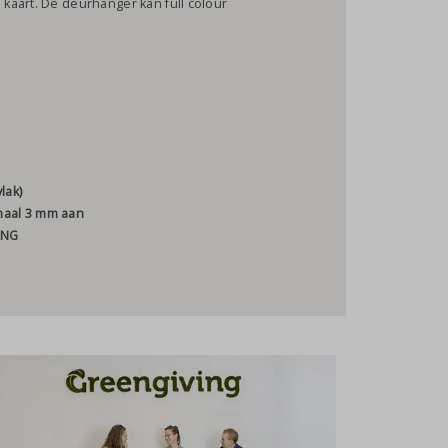
kaart. De deurhanger kan full colour
lak)
maal 3 mm aan
 PNG