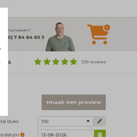
0
lijn inschakelen?
32 (0) 7 84 84 65 3
e
s
bags
339 reviews
n
maak een preview
500
tal stuks
verdatum