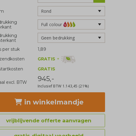
rm
rukking
Full colour
rkant
rukking
Geen bedrukking
terkant
js per stuk
1,89
GRATIS
+
zendkosten
tartkosten
GRATIS
945,-
aal excl. BTW
Inclusief BTW
1.143,45
(21%)
in winkelmandje
vrijblijvende offerte aanvragen
gratis digitaal voorbeeld