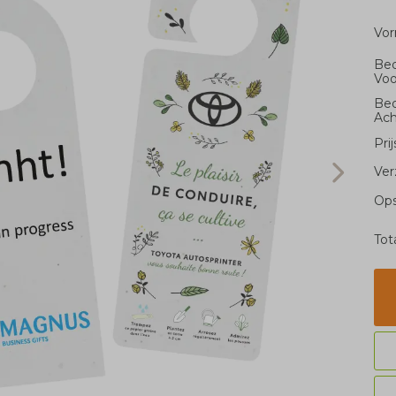
Vo
Bed
Voo
Bed
Ach
Pri
Ver
Ops
Tot