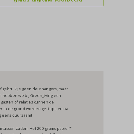
Of gebruik je geen deurhangers, maar
n hebben we bij Greengiving een
 gasten of relaties kunnen de
r in de grond worden gestopt, en na
og eens duurzaam!
aartussen zaden. Het 200-grams papier*