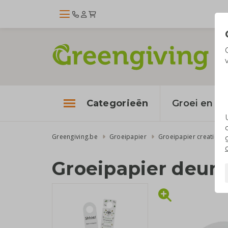
Categorieën
Groei en bl
Greengiving.be
Groeipapier
Groeipapier creatieve
Groeipapier deur