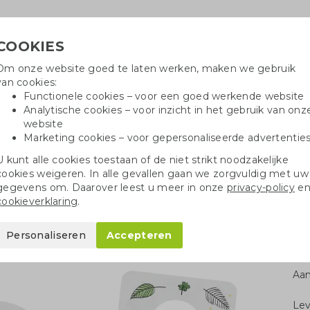
COOKIES
Om onze website goed te laten werken, maken we gebruik
Hulp
van cookies:
+
Functionele cookies – voor een goed werkende website
Analytische cookies – voor inzicht in het gebruik van onz
website
Marketing cookies – voor gepersonaliseerde advertentie
oei
Drinkflessen
Balpennen
Tote 
U kunt alle cookies toestaan of de niet strikt noodzakelijke
cookies weigeren. In alle gevallen gaan we zorgvuldig met uw
 vormen
Groeipapier deurhanger
gegevens om. Daarover leest u meer in onze
privacy-policy
e
cookieverklaring
.
hanger
Personaliseren
Accepteren
Aan
Le