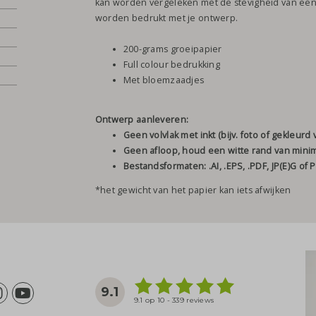
kan worden vergeleken met de stevigheid van een 
worden bedrukt met je ontwerp.
200-grams groeipapier
Full colour bedrukking
Met bloemzaadjes
Ontwerp aanleveren:
Geen volvlak met inkt (bijv. foto of gekleurd v
Geen afloop, houd een witte rand van mini
Bestandsformaten: .AI, .EPS, .PDF, JP(E)G of
*het gewicht van het papier kan iets afwijken
9.1
9.1 op 10 - 339 reviews