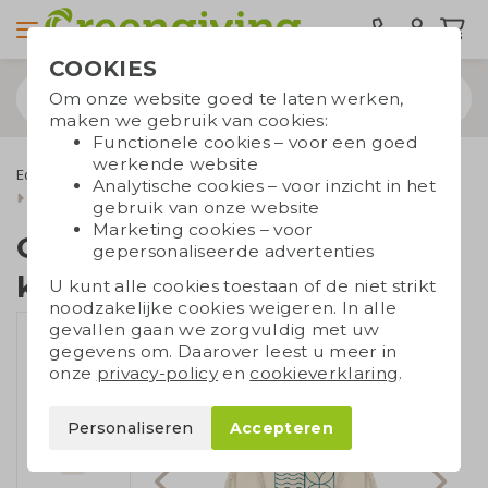
COOKIES
Om onze website goed te laten werken,
maken we gebruik van cookies:
Functionele cookies – voor een goed
werkende website
Eco tassen
Draagtassen
Katoenen draagtassen
Analytische cookies – voor inzicht in het
Ecru katoenen tassen
Geschenkzakje bio katoen klein
gebruik van onze website
Marketing cookies – voor
Geschenkzakje bio
gepersonaliseerde advertenties
katoen klein
U kunt alle cookies toestaan of de niet strikt
noodzakelijke cookies weigeren. In alle
gevallen gaan we zorgvuldig met uw
gegevens om. Daarover leest u meer in
onze
privacy-policy
en
cookieverklaring
.
Personaliseren
Accepteren