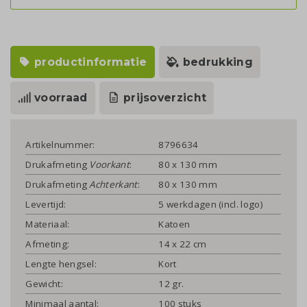
productinformatie
bedrukking
voorraad
prijsoverzicht
Artikelnummer:
8796634
Drukafmeting
Voorkant
:
80 x 130 mm
Drukafmeting
Achterkant
:
80 x 130 mm
Levertijd:
5 werkdagen (incl. logo)
Materiaal:
Katoen
Afmeting:
14 x 22 cm
Lengte hengsel:
Kort
Gewicht:
12 gr.
Minimaal aantal:
100 stuks