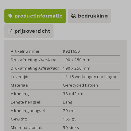
productinformatie
bedrukking
prijsoverzicht
Artikelnummer:
9921650
Drukafmeting
Voorkant
:
190 x 250 mm
Drukafmeting
Achterkant
:
190 x 250 mm
Levertijd:
11-15 werkdagen (incl. logo)
Materiaal:
Gerecycled katoen
Afmeting:
38 x 42 cm
Lengte hengsel:
Lang
Afmeting hengsel:
70 cm
Gewicht:
155 gr.
Minimaal aantal:
50 stuks