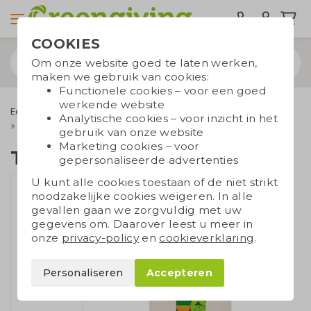
COOKIES
Om onze website goed te laten werken,
maken we gebruik van cookies:
Functionele cookies – voor een goed
werkende website
Eco tassen
Draagtassen
Katoenen draagtassen
Analytische cookies – voor inzicht in het
Ecru katoenen tassen
Tas met netstof
gebruik van onze website
Marketing cookies – voor
Tas met netstof
gepersonaliseerde advertenties
U kunt alle cookies toestaan of de niet strikt
noodzakelijke cookies weigeren. In alle
gevallen gaan we zorgvuldig met uw
gegevens om. Daarover leest u meer in
onze
privacy-policy
en
cookieverklaring
.
Personaliseren
Accepteren