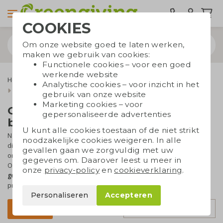
COOKIES
Om onze website goed te laten werken,
maken we gebruik van cookies:
Functionele cookies – voor een goed
werkende website
Home & Living
Keuken relatiegeschenken
Analytische cookies – voor inzicht in het
Overige keukenartikelen
gebruik van onze website
Marketing cookies – voor
Overige keukenartikelen
gepersonaliseerde advertenties
bedrukken
U kunt alle cookies toestaan of de niet strikt
Naast snijplanken, schorten en broodtrommels hebben we nog
noodzakelijke cookies weigeren. In alle
diverse
andere keukenartikelen
in ons assortiment. Denk aan
gevallen gaan we zorgvuldig met uw
onderzetters, voorraadpotten en een peper- en zoutmolen.
gegevens om. Daarover leest u meer in
Onmisbaar in iedere keuken en
perfect als relatiegeschenk
. Ze zijn
onze
privacy-policy
en
cookieverklaring
.
gemaakt van duurzame materialen
als hout en bamboe, dus deze
promotieartikelen zijn ook nog eens milieuvriendelijk.
Personaliseren
Accepteren
Sorteer op
Filter