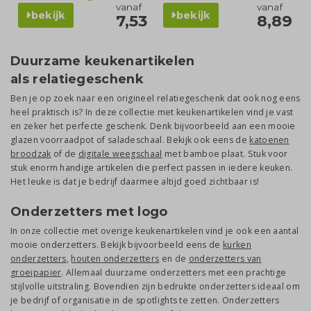
vanaf
vanaf
bekijk
bekijk
7,53
8,89
Duurzame keukenartikelen
als relatiegeschenk
Ben je op zoek naar een origineel relatiegeschenk dat ook nog eens
heel praktisch is? In deze collectie met keukenartikelen vind je vast
en zeker het perfecte geschenk. Denk bijvoorbeeld aan een mooie
glazen voorraadpot of saladeschaal. Bekijk ook eens de
katoenen
broodzak
of de
digitale weegschaal
met bamboe plaat. Stuk voor
stuk enorm handige artikelen die perfect passen in iedere keuken.
Het leuke is dat je bedrijf daarmee altijd goed zichtbaar is!
Onderzetters met logo
In onze collectie met overige keukenartikelen vind je ook een aantal
mooie onderzetters. Bekijk bijvoorbeeld eens de
kurken
onderzetters
,
houten onderzetters
en de
onderzetters van
g
roeipapier
. Allemaal duurzame onderzetters met een prachtige
stijlvolle uitstraling. Bovendien zijn bedrukte onderzetters ideaal om
je bedrijf of organisatie in de spotlights te zetten. Onderzetters