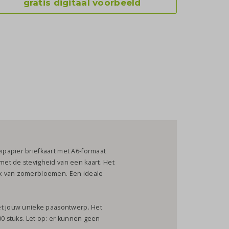
gratis digitaal voorbeeld
papier briefkaart met A6-formaat
r met de stevigheid van een kaart. Het
ix van zomerbloemen. Een ideale
et jouw unieke paasontwerp. Het
00 stuks. Let op: er kunnen geen