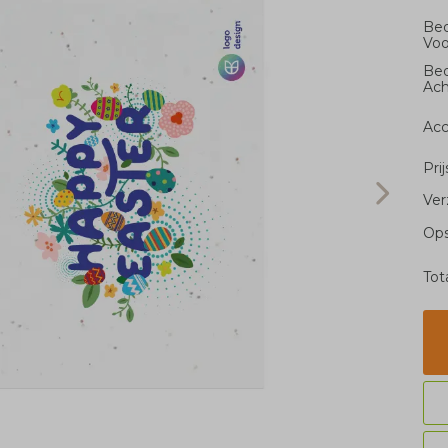
Bed
Voo
Bed
Ach
Acc
Pri
Ver
Ops
Tot