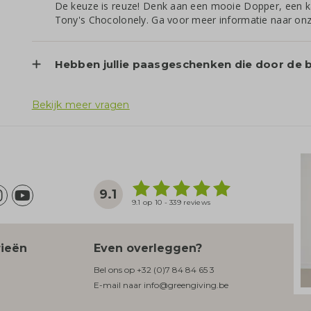
De keuze is reuze! Denk aan een mooie Dopper, een k
Tony's Chocolonely. Ga voor meer informatie naar on
Hebben jullie paasgeschenken die door de 
Bekijk meer vragen
9.1
9.1 op 10 - 339 reviews
rieën
Even overleggen?
Bel ons op
+32 (0)7 84 84 65 3
E-mail naar
info@greengiving.be