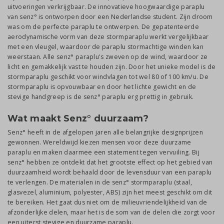
uitvoeringen verkrijgbaar. De innovatieve hoogwaardige paraplu
van senz° is ontworpen door een Nederlandse student. Zijn droom
was om de perfecte paraplu te ontwerpen. De gepatenteerde
aerodynamische vorm van deze stormparaplu werkt vergelijkbaar
met een vleugel, waardoor de paraplu stormachtige winden kan
weerstaan. Alle senz° paraplu's zweven op de wind, waardoor ze
licht en gemakkelijk vast te houden zijn. Door het unieke model is de
stormparaplu geschikt voor windvlagen tot wel 80 of 100 km/u. De
stormparaplu is opvouwbaar en door het lichte gewicht en de
stevige handgreep is de senz° paraplu erg prettig in gebruik.
Wat maakt Senz° duurzaam?
Senz° heeft in de afgelopen jaren alle belangrijke designprijzen
gewonnen. Wereldwijd kiezen mensen voor deze duurzame
paraplu en maken daarmee een statement tegen vervuiling. Bij
senz° hebben ze ontdekt dat het grootste effect op het gebied van
duurzaamheid wordt behaald door de levensduur van een paraplu
te verlengen. De materialen in de senz° stormparaplu (staal,
glasvezel, aluminium, polyester, ABS) zijn het meest geschikt om dit
te bereiken. Het gaat dus niet om de milieuvriendelijkheid van de
afzonderlijke delen, maar het is de som van de delen die zorgt voor
een uiterst stevige en duurzame paraplu.