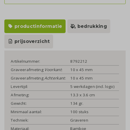
productinformatie
bedrukking
prijsoverzicht
Artikelnummer:
8792212
Graveerafmeting
Voorkant
:
10 x 45 mm
Graveerafmeting
Achterkant
:
10 x 45 mm
Levertijd:
5 werkdagen (incl. logo)
Afmeting:
13.3 x 3.6 cm
Gewicht:
134 gr.
Minimaal aantal:
100 stuks
Techniek:
Graveren
Materiaal:
Bamboe