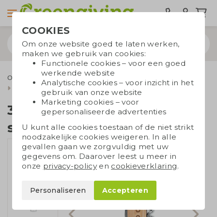
COOKIES
Om onze website goed te laten werken,
maken we gebruik van cookies:
Functionele cookies – voor een goed
werkende website
Outdoor & Vrije tijd
Sleutelhangers met logo
Analytische cookies – voor inzicht in het
3-in-1 bamboe sleutelhanger
gebruik van onze website
Marketing cookies – voor
3-in-1 bamboe
gepersonaliseerde advertenties
sleutelhanger
U kunt alle cookies toestaan of de niet strikt
noodzakelijke cookies weigeren. In alle
gevallen gaan we zorgvuldig met uw
gegevens om. Daarover leest u meer in
onze
privacy-policy
en
cookieverklaring
.
Personaliseren
Accepteren