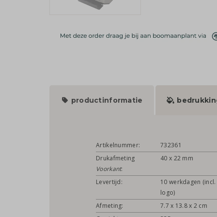
productinformatie
bedrukkin
Artikelnummer:
732361
Drukafmeting
40 x 22 mm
Voorkant
:
Levertijd:
10 werkdagen (incl.
logo)
Afmeting:
7.7 x 13.8 x 2 cm