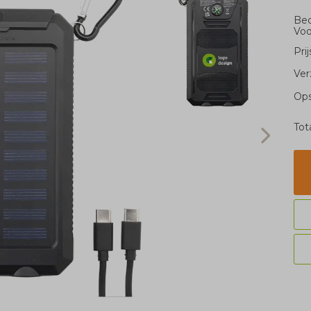
Bed
Voo
Pri
Ver
Ops
Tot