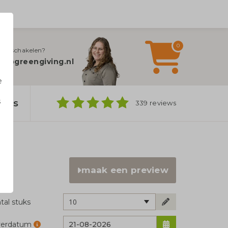
0
jn inschakelen?
fo@greengiving.nl
e
s
bags
339 reviews
n
maak een preview
10
tal stuks
verdatum