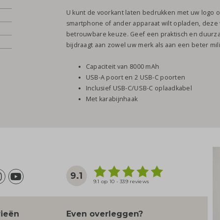
U kunt de voorkant laten bedrukken met uw logo of
smartphone of ander apparaat wilt opladen, deze 
betrouwbare keuze. Geef een praktisch en duurza
bijdraagt aan zowel uw merk als aan een beter mil
Capaciteit van 8000 mAh
USB-A poort en 2 USB-C poorten
Inclusief USB-C/USB-C oplaadkabel
Met karabijnhaak
9.1
9.1 op 10 - 339 reviews
rieën
Even overleggen?