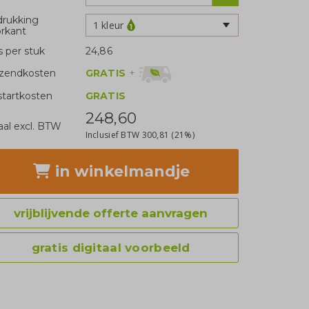
rukking
1 kleur
rkant
js per stuk
24,86
GRATIS
+
zendkosten
tartkosten
GRATIS
248,60
aal excl. BTW
Inclusief BTW
300,81
(21%)
in winkelmandje
vrijblijvende offerte aanvragen
gratis digitaal voorbeeld