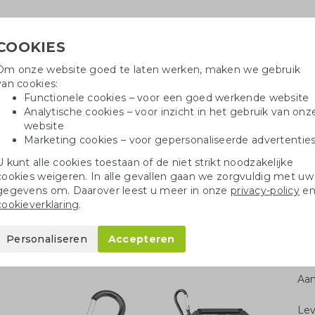
COOKIES
Om onze website goed te laten werken, maken we gebruik
Hulpli
van cookies:
in
Functionele cookies – voor een goed werkende website
Analytische cookies – voor inzicht in het gebruik van onz
website
Marketing cookies – voor gepersonaliseerde advertentie
oei
Drinkflessen
Balpennen
Tote 
U kunt alle cookies toestaan of de niet strikt noodzakelijke
cookies weigeren. In alle gevallen gaan we zorgvuldig met uw
Powerbank solar
gegevens om. Daarover leest u meer in onze
privacy-policy
e
cookieverklaring
.
Personaliseren
Accepteren
Aan
Le