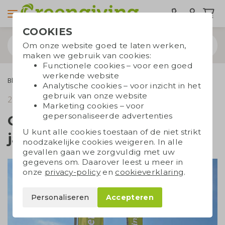
COOKIES
Om onze website goed te laten werken,
maken we gebruik van cookies:
Functionele cookies – voor een goed
werkende website
Blogs
Greengiving viert feest: 15-jarig jubileum!
Analytische cookies – voor inzicht in het
gebruik van onze website
27 mei 2024
leestijd 3 min.
Marketing cookies – voor
gepersonaliseerde advertenties
Greengiving viert feest: 15-
U kunt alle cookies toestaan of de niet strikt
jarig jubileum!
noodzakelijke cookies weigeren. In alle
gevallen gaan we zorgvuldig met uw
gegevens om. Daarover leest u meer in
onze
privacy-policy
en
cookieverklaring
.
Personaliseren
Accepteren