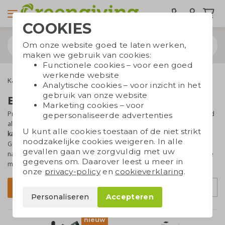
COOKIES
Om onze website goed te laten werken,
maken we gebruik van cookies:
Functionele cookies – voor een goed
werkende website
Kantoorartikelen
Ecologische kantoorartikelen
Analytische cookies – voor inzicht in het
gebruik van onze website
Ecologische kantoorartikelen
Marketing cookies – voor
Producten als notitieboekjes en pennenbakjes doen het altijd goed
gepersonaliseerde advertenties
als promotieartikelen. Ze zijn ook gewoon erg
handig voor op
U kunt alle cookies toestaan of de niet strikt
kantoor
. Als je net iets meer wilt uitstralen, dan ben je bij
noodzakelijke cookies weigeren. In alle
Greengiving aan het juiste adres. Onze relatiegeschenken zijn
gevallen gaan we zorgvuldig met uw
namelijk ook
duurzaam
. Je draagt dus bij aan een beter milieu én je
gegevens om. Daarover leest u meer in
maakt je bedrijf of organisatie
dagelijks zichtbaar
.
onze
privacy-policy
en
cookieverklaring
.
Sorteer op
Filter
Personaliseren
Accepteren
nieuw