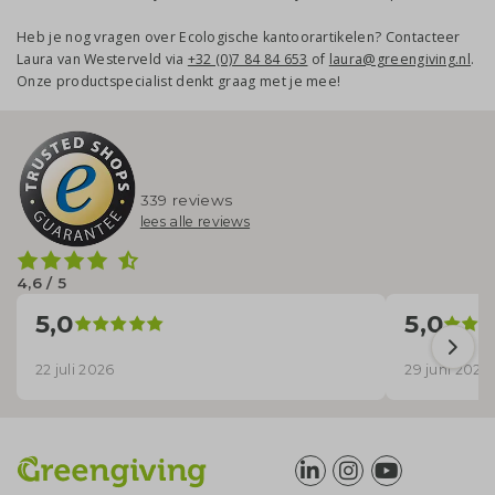
Heb je nog vragen over Ecologische kantoorartikelen? Contacteer
Laura van Westerveld via
+32 (0)7 84 84 653
of
laura@greengiving.nl
.
Onze productspecialist denkt graag met je mee!
339 reviews
lees alle reviews
4,6 / 5
5,0
5,0
22 juli 2026
29 juni 2026