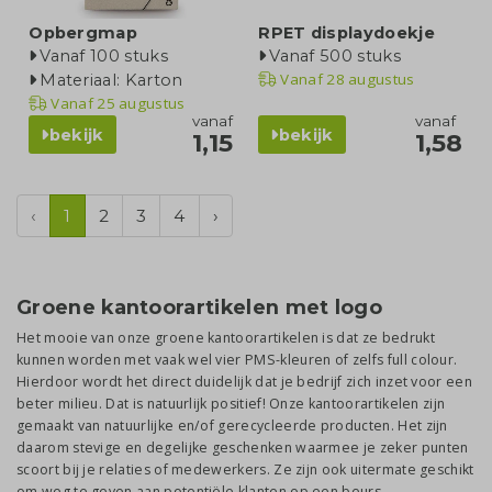
Opbergmap
RPET displaydoekje
Vanaf 100 stuks
Vanaf 500 stuks
Vanaf
28 augustus
Materiaal: Karton
Vanaf
25 augustus
vanaf
vanaf
bekijk
bekijk
1,15
1,58
‹
1
2
3
4
›
Groene kantoorartikelen met logo
Het mooie van onze groene kantoorartikelen is dat ze bedrukt
kunnen worden met vaak wel vier PMS-kleuren of zelfs full colour.
Hierdoor wordt het direct duidelijk dat je bedrijf zich inzet voor een
beter milieu. Dat is natuurlijk positief! Onze kantoorartikelen zijn
gemaakt van natuurlijke en/of gerecycleerde producten. Het zijn
daarom stevige en degelijke geschenken waarmee je zeker punten
scoort bij je relaties of medewerkers. Ze zijn ook uitermate geschikt
om weg te geven aan potentiële klanten op een beurs,