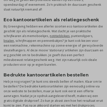
opendeurdag of evenement. Zo’n praktisch én duurzaam geschenk
slaat natuurlijk niemand af!
Eco kantoorartikelen als relatiegeschenk
Bij Greengiving hebben we allerlei soorten eco kantoorartikelen die
geschikt zijn als relatiegeschenk. Wat dacht je van praktische
schrijfwaren als memoboekjes,
notitieblokjes
, puntenslijpers,
linialen
, schrijfmappen en pennenbakjes? Je kunt ook kiezen voor
een nietmachine, rekenmachine op zonne-energie of gerecycleerde
sleutelhangers. Al deze mooie ‘stationary’ artikelen zijn duurzaam en
erg geschikt om te bedrukken. Je geeft dus een perfect
milieubewust relatiegeschenk weg. Het zijn natuurlijk ook ideale
producten voor op je eigen burelen.
Bedrukte kantoorartikelen bestellen
Heb je nog vragen? Je kunt ons steeds bellen of mailen. Klaar om te
bestellen? De bedrukte kantoorartikelen zijn eenvoudig online via
onze website te bestellen, maar je kunt ook eerst een offerte
aanvragen. Nadat je je opdruk aangeleverd heeft, maken wij een
gratis digitale drukproef. Zo kun je alvast zien hoe het resultaat eruit
komt te zien. Pas na je akkoord starten wij met het drukproces.