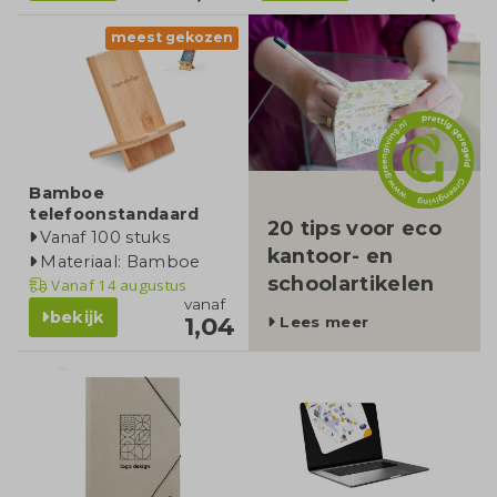
meest gekozen
blog
Bamboe
telefoonstandaard
20 tips voor eco
Vanaf 100 stuks
kantoor- en
Materiaal: Bamboe
schoolartikelen
Vanaf
14 augustus
vanaf
bekijk
1,04
Lees meer