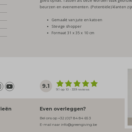
goed opvalt. Tassen als deze worden vaak gebruikt
beurzen en evenementen. (Potentiële) klanten zijn
Gemaakt van jute en katoen
Stevige shopper
Formaat 31 x 35 x 10 cm
9.1
9.1 op 10 - 339 reviews
rieën
Even overleggen?
Bel ons op
+32 (0)7 84 84 65 3
E-mail naar
info@greengiving.be