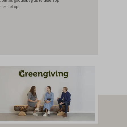
 om als goodiebag uit te delen op
 er dol op!