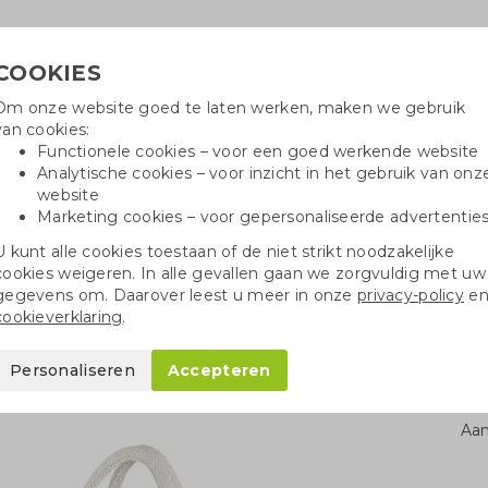
COOKIES
Om onze website goed te laten werken, maken we gebruik
Hulpli
van cookies:
in
Functionele cookies – voor een goed werkende website
Analytische cookies – voor inzicht in het gebruik van onz
website
Marketing cookies – voor gepersonaliseerde advertentie
oei
Drinkflessen
Balpennen
Tote 
U kunt alle cookies toestaan of de niet strikt noodzakelijke
cookies weigeren. In alle gevallen gaan we zorgvuldig met uw
sen
Juco shopper
gegevens om. Daarover leest u meer in onze
privacy-policy
e
cookieverklaring
.
Personaliseren
Accepteren
Aan