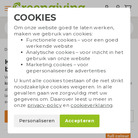
COOKIES
Om onze website goed te laten werken,
maken we gebruik van cookies:
Functionele cookies – voor een goed
werkende website
Drinkflessen
Koffietassen & bekers
Analytische cookies – voor inzicht in het
gebruik van onze website
Koffietassen en bekers
Marketing cookies – voor
bedrukken
gepersonaliseerde advertenties
Vervang de wegwerpbekers op kantoor met mooie
herbruikbare
U kunt alle cookies toestaan of de niet strikt
koffietassen
. Of geef je medewerkers en relaties een mooie beker
noodzakelijke cookies weigeren. In alle
als geschenk. Bij Greengiving kun je de duurzame tassen en bekers
gevallen gaan we zorgvuldig met uw
laten
bedrukken met jouw logo of tekst
. Kies je favoriete beker uit
gegevens om. Daarover leest u meer in
een
ruim en duurzaam aanbod
. Vragen? We helpen je graag!
onze
privacy-policy
en
cookieverklaring
.
Sorteer op
Filter
Personaliseren
Accepteren
full colour