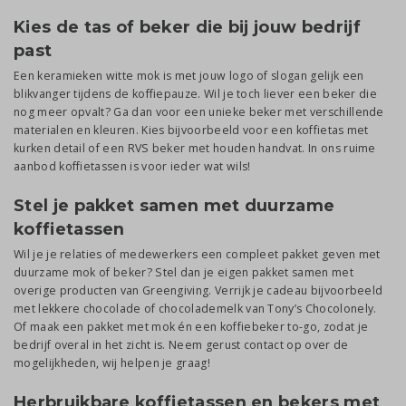
Kies de tas of beker die bij jouw bedrijf
past
Een keramieken witte mok is met jouw logo of slogan gelijk een
blikvanger tijdens de koffiepauze. Wil je toch liever een beker die
nog meer opvalt? Ga dan voor een unieke beker met verschillende
materialen en kleuren. Kies bijvoorbeeld voor een koffietas met
kurken detail of een RVS beker met houden handvat. In ons ruime
aanbod koffietassen is voor ieder wat wils!
Stel je pakket samen met duurzame
koffietassen
Wil je je relaties of medewerkers een compleet pakket geven met
duurzame mok of beker? Stel dan je eigen pakket samen met
overige producten van Greengiving. Verrijk je cadeau bijvoorbeeld
met lekkere chocolade of chocolademelk van Tony’s Chocolonely.
Of maak een pakket met mok én een koffiebeker to-go, zodat je
bedrijf overal in het zicht is. Neem gerust contact op over de
mogelijkheden, wij helpen je graag!
Herbruikbare koffietassen en bekers met