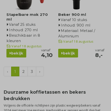
Stapelbare mok 270
Beker 900 ml
ml
Vanaf 10 stuks
Vanaf 25 stuks
Inhoud: 900 ml
Inhoud: 270 ml
Materiaal: Metaal /
Beschikbaar in 8
Aluminium
kleuren
Vanaf
18 augustus
Vanaf
18 augustus
vanaf
vanaf
bekijk
bekijk
4,10
8,-
‹
1
2
3
›
Duurzame koffietassen en bekers
bedrukken
Volgens de officiële richtlijnen zijn plastic wegwerpbekers vanaf
2024 niet meer toegestaan. Herbruikbaar servies wordt dan het