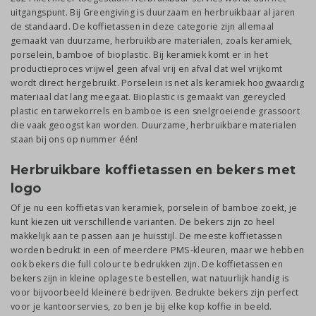
uitgangspunt. Bij Greengiving is duurzaam en herbruikbaar al jaren
de standaard. De koffietassen in deze categorie zijn allemaal
gemaakt van duurzame, herbruikbare materialen, zoals keramiek,
porselein, bamboe of bioplastic. Bij keramiek komt er in het
productieproces vrijwel geen afval vrij en afval dat wel vrijkomt
wordt direct hergebruikt. Porselein is net als keramiek hoogwaardig
materiaal dat lang meegaat. Bioplastic is gemaakt van gereycled
plastic en tarwekorrels en bamboe is een snelgroeiende grassoort
die vaak geoogst kan worden. Duurzame, herbruikbare materialen
staan bij ons op nummer één!
Herbruikbare koffietassen en bekers met
logo
Of je nu een koffietas van keramiek, porselein of bamboe zoekt, je
kunt kiezen uit verschillende varianten. De bekers zijn zo heel
makkelijk aan te passen aan je huisstijl. De meeste koffietassen
worden bedrukt in een of meerdere PMS-kleuren, maar we hebben
ook bekers die full colour te bedrukken zijn. De koffietassen en
bekers zijn in kleine oplages te bestellen, wat natuurlijk handig is
voor bijvoorbeeld kleinere bedrijven. Bedrukte bekers zijn perfect
voor je kantoorservies, zo ben je bij elke kop koffie in beeld.