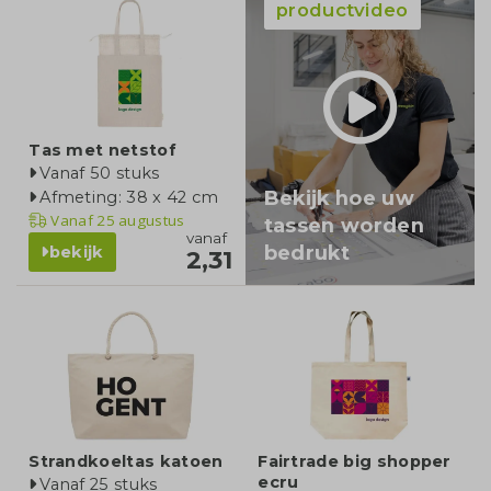
productvideo
Tas met netstof
Vanaf 50 stuks
Bekijk hoe uw
Afmeting: 38 x 42 cm
Vanaf
25 augustus
tassen worden
vanaf
bedrukt
bekijk
2,31
Strandkoeltas katoen
Fairtrade big shopper
ecru
Vanaf 25 stuks