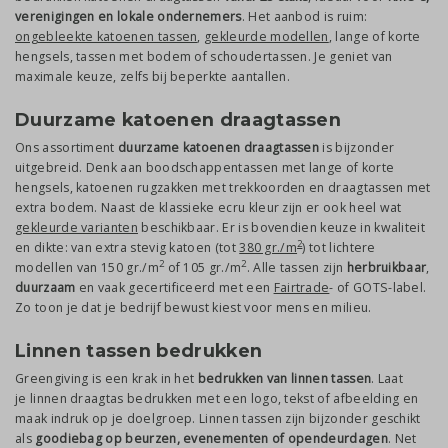
verenigingen en lokale ondernemers
. Het aanbod is ruim:
ongebleekte katoenen tassen
,
gekleurde modellen
, lange of korte
hengsels, tassen met bodem of schoudertassen. Je geniet van
maximale keuze, zelfs bij beperkte aantallen.
Duurzame katoenen draagtassen
Ons assortiment
duurzame katoenen draagtassen
is bijzonder
uitgebreid. Denk aan boodschappentassen met lange of korte
hengsels, katoenen rugzakken met trekkoorden en draagtassen met
extra bodem. Naast de klassieke ecru kleur zijn er ook heel wat
gekleurde varianten
beschikbaar. Er is bovendien keuze in kwaliteit
2
en dikte: van extra stevig katoen (tot
380 gr./m
) tot lichtere
2
2
modellen van 150 gr./m
of 105 gr./m
. Alle tassen zijn
herbruikbaar
,
duurzaam
en vaak gecertificeerd met een
Fairtrade
- of GOTS-label.
Zo toon je dat je bedrijf bewust kiest voor mens en milieu.
Linnen tassen bedrukken
Greengiving is een krak in het
bedrukken van linnen tassen
. Laat
je linnen draagtas bedrukken met een logo, tekst of afbeelding en
maak indruk op je doelgroep. Linnen tassen zijn bijzonder geschikt
als
goodiebag op beurzen, evenementen of opendeurdagen
. Net