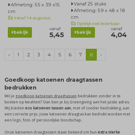
Vanaf 25 stuks
Afmeting: 55 x 39 x15
Afmeting: 59 x 48 x 18
cm
cm
Vanaf
14 augustus
Tijdelijk niet leverbaar
vanaf
vanaf
bekijk
bekijk
5,45
4,04
‹
1
2
3
4
5
6
7
8
›
Goedkoop katoenen draagtassen
bedrukken
Wil je
goedkoop katoenen draagtassen
bedrukken zonder in te
boeten op kwaliteit? Dan ben je bij Greengiving aan het juiste adres.
Wij bieden
eco katoenen tassen aan
, met of zonder bedrukking, aan
een correcte prijs. Jouw katoenen draagtas kan bedrukt worden met
een logo, foto of persoonlijke boodschap.
Onze katoenen draagtassen staan bekend om hun
extra sterke