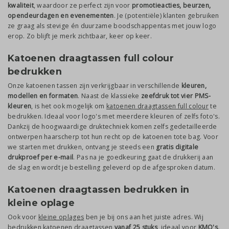
kwaliteit
, waardoor ze perfect zijn voor
promotieacties, beurzen,
opendeurdagen en evenementen
. Je (potentiële) klanten gebruiken
ze graag als stevige én duurzame boodschappentas met jouw logo
erop. Zo blijft je merk zichtbaar, keer op keer.
Katoenen draagtassen full colour
bedrukken
Onze katoenen tassen zijn verkrijgbaar in verschillende
kleuren,
modellen en formaten
. Naast de klassieke
zeefdruk tot vier PMS-
kleuren
, is het ook mogelijk om
katoenen draagtassen full colour
te
bedrukken. Ideaal voor logo's met meerdere kleuren of zelfs foto's.
Dankzij de hoogwaardige druktechniek komen zelfs gedetailleerde
ontwerpen haarscherp tot hun recht op de katoenen tote bag. Voor
we starten met drukken, ontvang je steeds een
gratis digitale
drukproef per e-mail
. Pas na je goedkeuring gaat de drukkerij aan
de slag en wordt je bestelling geleverd op de afgesproken datum.
Katoenen draagtassen bedrukken in
kleine oplage
Ook voor
kleine oplages
ben je bij ons aan het juiste adres. Wij
bedrukken katoenen draagtassen
vanaf 25 stuks
, ideaal voor
KMO's,