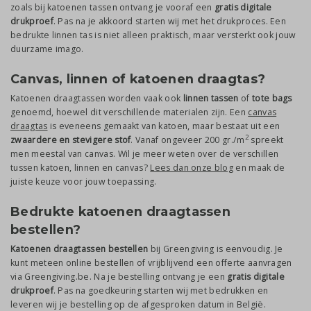
zoals bij katoenen tassen ontvang je vooraf een
gratis digitale
drukproef
. Pas na je akkoord starten wij met het drukproces. Een
bedrukte linnen tas is niet alleen praktisch, maar versterkt ook jouw
duurzame imago.
Canvas, linnen of katoenen draagtas?
Katoenen draagtassen worden vaak ook
linnen tassen
of
tote bags
genoemd, hoewel dit verschillende materialen zijn. Een
canvas
draagtas
is eveneens gemaakt van katoen, maar bestaat uit een
2
zwaardere en stevigere stof
. Vanaf ongeveer 200 gr./m
spreekt
men meestal van canvas. Wil je meer weten over de verschillen
tussen katoen, linnen en canvas?
Lees dan onze blog
en maak de
juiste keuze voor jouw toepassing.
Bedrukte katoenen draagtassen
bestellen?
Katoenen draagtassen bestellen
bij Greengiving is eenvoudig. Je
kunt meteen online bestellen of vrijblijvend een offerte aanvragen
via Greengiving.be. Na je bestelling ontvang je een
gratis digitale
drukproef
. Pas na goedkeuring starten wij met bedrukken en
leveren wij je bestelling op de afgesproken datum in België.