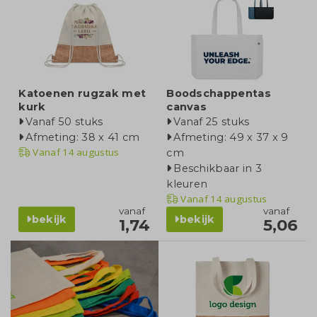
Katoenen rugzak met
Boodschappentas
kurk
canvas
Vanaf 50 stuks
Vanaf 25 stuks
Afmeting: 38 x 41 cm
Afmeting: 49 x 37 x 9
Vanaf
14 augustus
cm
Beschikbaar in 3
kleuren
Vanaf
14 augustus
vanaf
vanaf
bekijk
bekijk
1,74
5,06