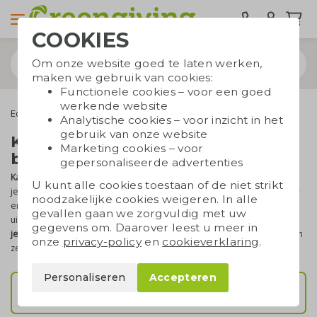
COOKIES
Om onze website goed te laten werken,
maken we gebruik van cookies:
Functionele cookies – voor een goed
werkende website
Eco tassen
Draagtassen
Katoenen draagtassen
Analytische cookies – voor inzicht in het
gebruik van onze website
Katoenen draagtassen
Marketing cookies – voor
bedrukken
gepersonaliseerde advertenties
Katoenen draagtassen
bedrukken
is een doeltreffende manier om
U kunt alle cookies toestaan of de niet strikt
je merk onder de aandacht te brengen. Ze zijn stevig, herbruikbaar
noodzakelijke cookies weigeren. In alle
en bijzonder populair in België. Bij Greengiving kun je een
gevallen gaan we zorgvuldig met uw
uitgebreid aanbod herbruikbare draagtassen laten
bedrukken met
gegevens om. Daarover leest u meer in
je logo, slogan of eigen ontwerp
. Zo vergroot je je zichtbaarheid én
onze
privacy-policy
en
cookieverklaring
.
zet je in op een verantwoord imago.
Personaliseren
Accepteren
Top 5 populaire tassen